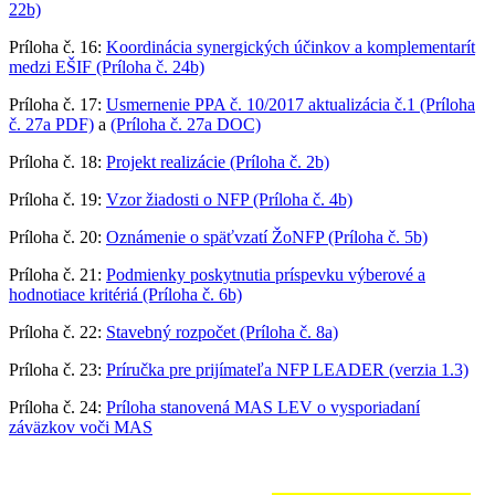
22b)
Príloha č. 16:
Koordinácia synergických účinkov a komplementarít
medzi EŠIF (Príloha č. 24b)
Príloha č. 17:
Usmernenie PPA č. 10/2017 aktualizácia č.1 (Príloha
č. 27a PDF)
a
(Príloha č. 27a DOC)
Príloha č. 18:
Projekt realizácie (Príloha č. 2b)
Príloha č. 19:
Vzor žiadosti o NFP (Príloha č. 4b)
Príloha č. 20:
Oznámenie o späťvzatí ŽoNFP (Príloha č. 5b)
Príloha č. 21:
Podmienky poskytnutia príspevku výberové a
hodnotiace kritériá (Príloha č. 6b)
Príloha č. 22:
Stavebný rozpočet (Príloha č. 8a)
Príloha č. 23:
Príručka pre prijímateľa NFP LEADER (verzia 1.3)
Príloha č. 24:
Príloha stanovená MAS LEV o vysporiadaní
záväzkov voči MAS