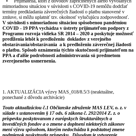
•
Prijímatelia, ktorí z dôvodov zapríčinených alebo vyvolaných
mimoriadnou situáciou v súvislosti s COVID-19 nemôžu dodržať
termíny predkladania záverečných žiadostí o platbu stanovené v
zmluve, si môžu uplatniť tzv. okolnosť vylučujúcu zodpovednosť.
V súvislosti s mimoriadnou situáciou spôsobenou pandémiou
COVID - 19 PPA vychádza v ústrety prijímateľom podpory z
Programu rozvoja vidieka SR 2014 – 2020 a poskytuje možnosť
predĺženia lehôt k predloženiu dokladov z verejného
obstarávania/obstarávania a k predloženiu záverečnej žiadosti
o platbu. Spôsob oznámenia týchto skutočností prijímateľom na
PPA a ďalšie podrobnosti administrovania sú predmetom
zverejneného usmernenia.
1. AKTUALIZÁCIA výzvy MAS_018/8.5/3 (neaktuálne,
ponechané z dôvodu archivácie)
Touto aktualizáciou č.1 Občianske združenie MAS LEV, o. z. v
súlade s ustanovením § 17 ods. 6 zákona č. 292/2014 Z. z. o
príspevku poskytovanom z európskych štrukturálnych a
investičných fondov a o zmene a doplnení niektorých zákonov
mení výzvu spôsobom, ktorým nedochádza k podstatnej zmene
podmienok poskytnutia príspevku. Dôvodom je vytvorenie