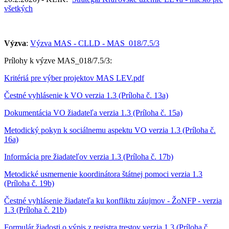
všetkých
Výzva
:
Výzva MAS - CLLD - MAS_018/7.5/3
Prílohy k výzve MAS_018/7.5/3:
Kritériá pre výber projektov MAS LEV.pdf
Čestné vyhlásenie k VO verzia 1.3 (Príloha č. 13a)
Dokumentácia VO žiadateľa verzia 1.3 (Príloha č. 15a)
Metodický pokyn k sociálnemu aspektu VO verzia 1.3 (Príloha č.
16a)
Informácia pre žiadateľov verzia 1.3 (Príloha č. 17b)
Metodické usmernenie koordinátora štátnej pomoci verzia 1.3
(Príloha č. 19b)
Čestné vyhlásenie žiadateľa ku konfliktu záujmov - ŽoNFP - verzia
1.3 (Príloha č. 21b)
Formulár žiadosti o výpis z registra trestov verzia 1.3 (Príloha č.