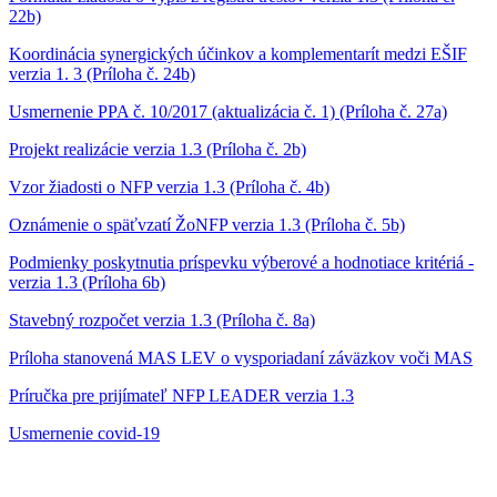
22b)
Koordinácia synergických účinkov a komplementarít medzi EŠIF
verzia 1. 3 (Príloha č. 24b)
Usmernenie PPA č. 10/2017 (aktualizácia č. 1) (Príloha č. 27a)
Projekt realizácie verzia 1.3 (Príloha č. 2b)
Vzor žiadosti o NFP verzia 1.3 (Príloha č. 4b)
Oznámenie o späťvzatí ŽoNFP verzia 1.3 (Príloha č. 5b)
Podmienky poskytnutia príspevku výberové a hodnotiace kritériá -
verzia 1.3 (Príloha 6b)
Stavebný rozpočet verzia 1.3 (Príloha č. 8a)
Príloha stanovená MAS LEV o vysporiadaní záväzkov voči MAS
Príručka pre prijímateľ NFP LEADER verzia 1.3
Usmernenie covid-19