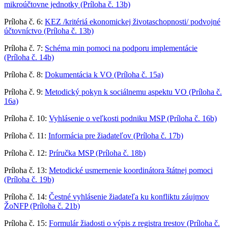
mikroúčtovne jednotky (Príloha č. 13b)
Príloha č. 6:
KEZ /kritériá ekonomickej životaschopnosti/ podvojné
účtovníctvo (Príloha č. 13b)
Príloha č. 7:
Schéma min pomoci na podporu implementácie
(Príloha č. 14b)
Príloha č. 8:
Dokumentácia k VO (Príloha č. 15a)
Príloha č. 9:
Metodický pokyn k sociálnemu aspektu VO (Príloha č.
16a)
Príloha č. 10:
Vyhlásenie o veľkosti podniku MSP (Príloha č. 16b)
Príloha č. 11:
Informácia pre žiadateľov (Príloha č. 17b)
Príloha č. 12:
Príručka MSP (Príloha č. 18b)
Príloha č. 13:
Metodické usmernenie koordinátora štátnej pomoci
(Príloha č. 19b)
Príloha č. 14:
Čestné vyhlásenie žiadateľa ku konfliktu záujmov
ŽoNFP (Príloha č. 21b)
Príloha č. 15:
Formulár žiadosti o výpis z registra trestov (Príloha č.