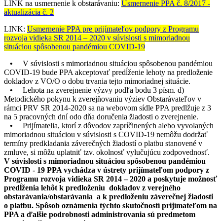
LINK na usmernenie k obstarávaniu:
Usmernenie PPA č. 8/2017 -
aktualizácia č. 2
LINK:
Usmernenie PPA pre prijímateľov podpory z Programu
rozvoja vidieka SR 2014 – 2020 v súvislosti s mimoriadnou
situáciou spôsobenou pandémiou COVID-19
•
V súvislosti s mimoriadnou situáciou spôsobenou pandémiou
COVID-19 bude PPA akceptovať predĺženie lehoty na predloženie
dokladov z VO/O o dobu trvania tejto mimoriadnej situácie.
•
Lehota na zverejnenie výzvy podľa bodu 3 písm. d)
Metodického pokynu k zverejňovaniu výziev Obstarávateľov v
rámci PRV SR 2014-2020 sa na webovom sídle PPA predlžuje z 3
na 5 pracovných dní odo dňa doručenia žiadosti o zverejnenie.
•
Prijímatelia, ktorí z dôvodov zapríčinených alebo vyvolaných
mimoriadnou situáciou v súvislosti s COVID-19 nemôžu dodržať
termíny predkladania záverečných žiadostí o platbu stanovené v
zmluve, si môžu uplatniť tzv. okolnosť vylučujúcu zodpovednosť.
V súvislosti s mimoriadnou situáciou spôsobenou pandémiou
COVID - 19 PPA vychádza v ústrety prijímateľom podpory z
Programu rozvoja vidieka SR 2014 – 2020 a poskytuje možnosť
predĺženia lehôt k predloženiu dokladov z verejného
obstarávania/obstarávania a k predloženiu záverečnej žiadosti
o platbu. Spôsob oznámenia týchto skutočností prijímateľom na
PPA a ďalšie podrobnosti administrovania sú predmetom