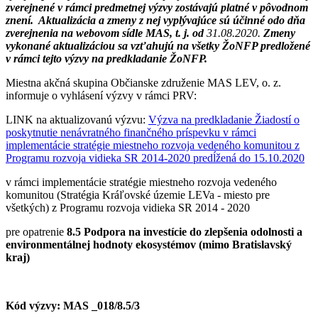
zverejnené v rámci predmetnej výzvy zostávajú platné v pôvodnom
znení. Aktualizácia a zmeny z nej vyplývajúce sú účinné odo dňa
zverejnenia na webovom sídle MAS, t. j.
od
31.08.2020.
Zmeny
vykonané aktualizáciou sa vzťahujú na všetky ŽoNFP predložené
v rámci tejto výzvy na predkladanie ŽoNFP.
Miestna akčná skupina Občianske združenie MAS LEV, o. z.
informuje o vyhlásení výzvy v rámci PRV:
LINK na aktualizovanú výzvu:
Výzva na predkladanie Žiadostí o
poskytnutie nenávratného finančného príspevku v rámci
implementácie stratégie miestneho rozvoja vedeného komunitou z
Programu rozvoja vidieka SR 2014-2020 predĺžená do 15.10.2020
v rámci implementácie stratégie miestneho rozvoja vedeného
komunitou (Stratégia Kráľovské územie LEVa - miesto pre
všetkých) z Programu rozvoja vidieka SR 2014 - 2020
pre opatrenie
8.5 Podpora na investície do zlepšenia odolnosti a
environmentálnej hodnoty ekosystémov (mimo Bratislavský
kraj)
Kód výzvy: MAS _018/8.5/3