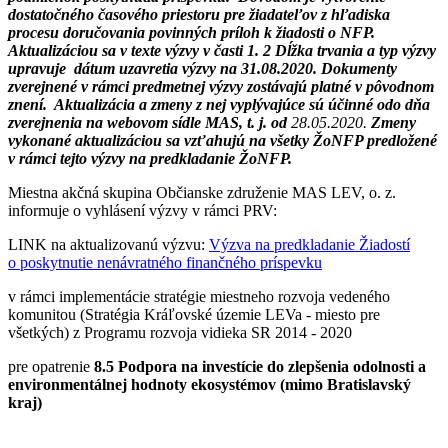
dostatočného časového priestoru pre žiadateľov z hľadiska
procesu doručovania povinných príloh k žiadosti o NFP.
Aktualizáciou sa v texte výzvy v časti 1. 2 Dĺžka trvania a typ výzvy
upravuje dátum uzavretia výzvy na 31.08.2020. Dokumenty
zverejnené v rámci predmetnej výzvy zostávajú platné v pôvodnom
znení. Aktualizácia a zmeny z nej vyplývajúce sú účinné odo dňa
zverejnenia na webovom sídle MAS, t. j.
od
28.05.2020.
Zmeny
vykonané aktualizáciou sa vzťahujú na všetky ŽoNFP predložené
v rámci tejto výzvy na predkladanie ŽoNFP.
Miestna akčná skupina Občianske združenie MAS LEV, o. z.
informuje o vyhlásení výzvy v rámci PRV:
LINK na aktualizovanú výzvu:
Výzva na predkladanie Žiadostí
o poskytnutie nenávratného finančného príspevku
v rámci implementácie stratégie miestneho rozvoja vedeného
komunitou (Stratégia Kráľovské územie LEVa - miesto pre
všetkých) z Programu rozvoja vidieka SR 2014 - 2020
pre opatrenie
8.5 Podpora na investície do zlepšenia odolnosti a
environmentálnej hodnoty ekosystémov (mimo Bratislavský
kraj)