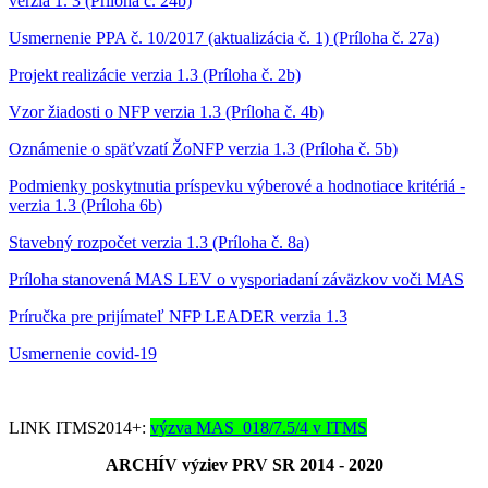
verzia 1. 3 (Príloha č. 24b)
Usmernenie PPA č. 10/2017 (aktualizácia č. 1) (Príloha č. 27a)
Projekt realizácie verzia 1.3 (Príloha č. 2b)
Vzor žiadosti o NFP verzia 1.3 (Príloha č. 4b)
Oznámenie o späťvzatí ŽoNFP verzia 1.3 (Príloha č. 5b)
Podmienky poskytnutia príspevku výberové a hodnotiace kritériá -
verzia 1.3 (Príloha 6b)
Stavebný rozpočet verzia 1.3 (Príloha č. 8a)
Príloha stanovená MAS LEV o vysporiadaní záväzkov voči MAS
Príručka pre prijímateľ NFP LEADER verzia 1.3
Usmernenie covid-19
LINK ITMS2014+:
výzva MAS_018/7.5/4 v ITMS
ARCHÍV výziev PRV SR 2014 - 2020