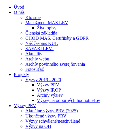
Úvod
O nás
Kto sme
Manažment MAS LEV
Životopisy
Členská základňa
CHOD MAS, Certifikáty a GDPR
Náš časopis KÚL
SAFARI LEVa
Aktuality
Archív webu
Archív povinného zverejňovania
Fotosúťaž
Projekty
Výzvy 2019 - 2020
Výzvy PRV
Výzvy IROP
Archív výziev
Výzvy na odborných hodnotiteľov
Výzvy PRV
Aktuálne výzvy PRV (2025)
Ukončené výzvy PRV
Výzvy schválené/neschválené
Výzvy na OH