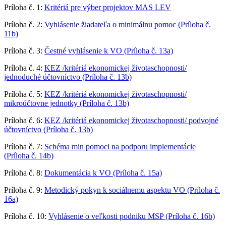
Príloha č. 1:
Kritériá pre výber projektov MAS LEV
Príloha č. 2:
Vyhlásenie žiadateľa o minimálnu pomoc (Príloha č.
11b)
Príloha č. 3:
Čestné vyhlásenie k VO (Príloha č. 13a)
Príloha č. 4:
KEZ /kritériá ekonomickej životaschopnosti/
jednoduché účtovníctvo (Príloha č. 13b)
Príloha č. 5:
KEZ /kritériá ekonomickej životaschopnosti/
mikroúčtovne jednotky (Príloha č. 13b)
Príloha č. 6:
KEZ /kritériá ekonomickej životaschopnosti/ podvojné
účtovníctvo (Príloha č. 13b)
Príloha č. 7:
Schéma min pomoci na podporu implementácie
(Príloha č. 14b)
Príloha č. 8:
Dokumentácia k VO (Príloha č. 15a)
Príloha č. 9:
Metodický pokyn k sociálnemu aspektu VO (Príloha č.
16a)
Príloha č. 10:
Vyhlásenie o veľkosti podniku MSP (Príloha č. 16b)