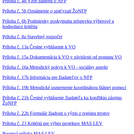
Príloha č. 4b Vzor žiadosti o NFP
Príloha č. 5b Oznámenie o späťvzatí ŽoNFP
Príloha č. 6b Podmienky poskytnutia príspevku výberové a
hodnotiace kritéria
Príloha č. 8a Stavebný rozpočet
Príloha č. 13a Čestne vyhlásenie k VO
Príloha č. 15a Dokumentácia k VO v závislosti od postupu VO
Príloha č. 16a Metodický pokyn k VO - sociálny aspekt
Príloha č. 17b Informácia pre žiadateľov o NFP
Príloha č. 19b Metodické usmernenie koordinátora štátnej pomoci
Príloha č. 21b Čestné vyhlásenie žiadateľa ku konfliktu záujmu
ŽoNFP
Príloha č. 22b Formulár žiadosti o výpis z registra trestov
Príloha č. 23 Kritériá pre výber projektov MAS LEV
Povinná príloha MAS LEV