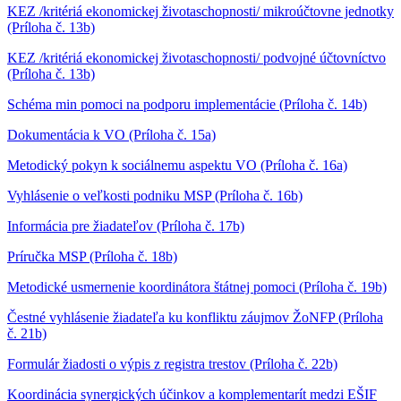
KEZ /kritériá ekonomickej životaschopnosti/ mikroúčtovne jednotky
(Príloha č. 13b)
KEZ /kritériá ekonomickej životaschopnosti/ podvojné účtovníctvo
(Príloha č. 13b)
Schéma min pomoci na podporu implementácie (Príloha č. 14b)
Dokumentácia k VO (Príloha č. 15a)
Metodický pokyn k sociálnemu aspektu VO (Príloha č. 16a)
Vyhlásenie o veľkosti podniku MSP (Príloha č. 16b)
Informácia pre žiadateľov (Príloha č. 17b)
Príručka MSP (Príloha č. 18b)
Metodické usmernenie koordinátora štátnej pomoci (Príloha č. 19b)
Čestné vyhlásenie žiadateľa ku konfliktu záujmov ŽoNFP (Príloha
č. 21b)
Formulár žiadosti o výpis z registra trestov (Príloha č. 22b)
Koordinácia synergických účinkov a komplementarít medzi EŠIF