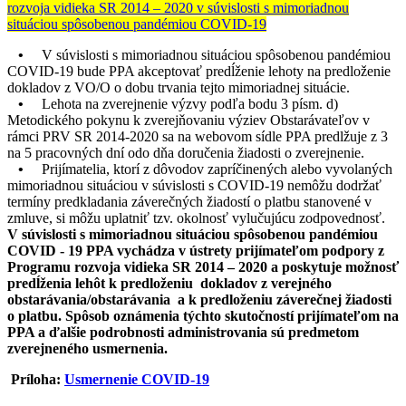
rozvoja vidieka SR 2014 – 2020 v súvislosti s mimoriadnou
situáciou spôsobenou pandémiou COVID-19
•
V súvislosti s mimoriadnou situáciou spôsobenou pandémiou
COVID-19 bude PPA akceptovať predĺženie lehoty na predloženie
dokladov z VO/O o dobu trvania tejto mimoriadnej situácie.
•
Lehota na zverejnenie výzvy podľa bodu 3 písm. d)
Metodického pokynu k zverejňovaniu výziev Obstarávateľov v
rámci PRV SR 2014-2020 sa na webovom sídle PPA predlžuje z 3
na 5 pracovných dní odo dňa doručenia žiadosti o zverejnenie.
•
Prijímatelia, ktorí z dôvodov zapríčinených alebo vyvolaných
mimoriadnou situáciou v súvislosti s COVID-19 nemôžu dodržať
termíny predkladania záverečných žiadostí o platbu stanovené v
zmluve, si môžu uplatniť tzv. okolnosť vylučujúcu zodpovednosť.
V súvislosti s mimoriadnou situáciou spôsobenou pandémiou
COVID - 19 PPA vychádza v ústrety prijímateľom podpory z
Programu rozvoja vidieka SR 2014 – 2020 a poskytuje možnosť
predĺženia lehôt k predloženiu dokladov z verejného
obstarávania/obstarávania a k predloženiu záverečnej žiadosti
o platbu. Spôsob oznámenia týchto skutočností prijímateľom na
PPA a ďalšie podrobnosti administrovania sú predmetom
zverejneného usmernenia.
Príloha:
Usmernenie COVID-19