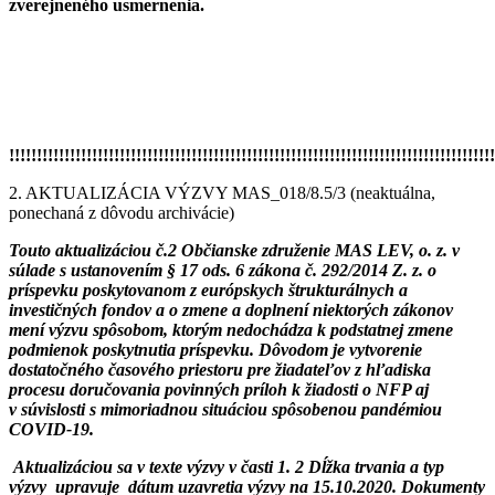
zverejneného usmernenia.
!!!!!!!!!!!!!!!!!!!!!!!!!!!!!!!!!!!!!!!!!!!!!!!!!!!!!!!!!!!!!!!!!!!!!!!!!!!!!!!!!!!!!!!!
2. AKTUALIZÁCIA VÝZVY MAS_018/8.5/3 (neaktuálna,
ponechaná z dôvodu archivácie)
Touto aktualizáciou č.2 Občianske združenie MAS LEV, o. z. v
súlade s ustanovením § 17 ods. 6 zákona č. 292/2014 Z. z. o
príspevku poskytovanom z európskych štrukturálnych a
investičných fondov a o zmene a doplnení niektorých zákonov
mení výzvu spôsobom, ktorým nedochádza k podstatnej zmene
podmienok poskytnutia príspevku.
Dôvodom je vytvorenie
dostatočného časového priestoru pre žiadateľov z hľadiska
procesu doručovania povinných príloh k žiadosti o NFP aj
v súvislosti s mimoriadnou situáciou spôsobenou pandémiou
COVID-19.
Aktualizáciou sa v texte výzvy v časti 1. 2 Dĺžka trvania a typ
výzvy upravuje dátum uzavretia výzvy na 15.10.2020. Dokumenty