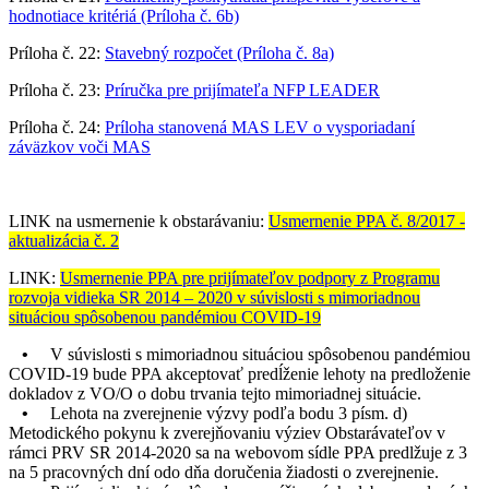
hodnotiace kritériá (Príloha č. 6b)
Príloha č. 22:
Stavebný rozpočet (Príloha č. 8a)
Príloha č. 23:
Príručka pre prijímateľa NFP LEADER
Príloha č. 24:
Príloha stanovená MAS LEV o vysporiadaní
záväzkov voči MAS
LINK na usmernenie k obstarávaniu:
Usmernenie PPA č. 8/2017 -
aktualizácia č. 2
LINK:
Usmernenie PPA pre prijímateľov podpory z Programu
rozvoja vidieka SR 2014 – 2020 v súvislosti s mimoriadnou
situáciou spôsobenou pandémiou COVID-19
•
V súvislosti s mimoriadnou situáciou spôsobenou pandémiou
COVID-19 bude PPA akceptovať predĺženie lehoty na predloženie
dokladov z VO/O o dobu trvania tejto mimoriadnej situácie.
•
Lehota na zverejnenie výzvy podľa bodu 3 písm. d)
Metodického pokynu k zverejňovaniu výziev Obstarávateľov v
rámci PRV SR 2014-2020 sa na webovom sídle PPA predlžuje z 3
na 5 pracovných dní odo dňa doručenia žiadosti o zverejnenie.