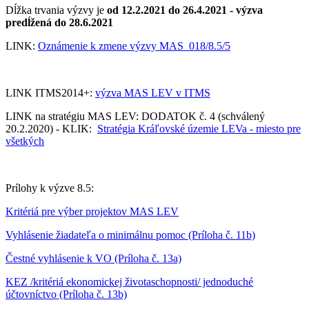
Dĺžka trvania výzvy je
od 12.2.2021 do
26.4.2021
-
výzva
predĺžená do 28.6.2021
LINK:
Oznámenie k zmene výzvy MAS_018/8.5/5
LINK ITMS2014+:
výzva MAS LEV v ITMS
LINK na stratégiu MAS LEV: DODATOK č. 4 (schválený
20.2.2020) - KLIK:
Stratégia Kráľovské územie LEVa - miesto pre
všetkých
Prílohy k výzve 8.5:
Kritériá pre výber projektov MAS LEV
Vyhlásenie žiadateľa o minimálnu pomoc (Príloha č. 11b)
Čestné vyhlásenie k VO (Príloha č. 13a)
KEZ /kritériá ekonomickej životaschopnosti/ jednoduché
účtovníctvo (Príloha č. 13b)