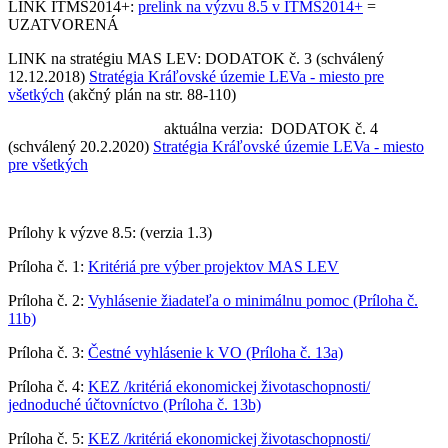
LINK ITMS2014+:
prelink na výzvu 8.5 v ITMS2014+
=
UZATVORENÁ
LINK na stratégiu MAS LEV: DODATOK č. 3 (schválený
12.12.2018)
Stratégia Kráľovské územie LEVa - miesto pre
všetkých
(akčný plán na str. 88-110)
aktuálna verzia: DODATOK č. 4
(schválený 20.2.2020)
Stratégia Kráľovské územie LEVa - miesto
pre všetkých
Prílohy k výzve 8.5: (verzia 1.3)
Príloha č. 1:
Kritériá pre výber projektov MAS LEV
Príloha č. 2:
Vyhlásenie žiadateľa o minimálnu pomoc (Príloha č.
11b)
Príloha č. 3:
Čestné vyhlásenie k VO (Príloha č. 13a)
Príloha č. 4:
KEZ /kritériá ekonomickej životaschopnosti/
jednoduché účtovníctvo (Príloha č. 13b)
Príloha č. 5:
KEZ /kritériá ekonomickej životaschopnosti/