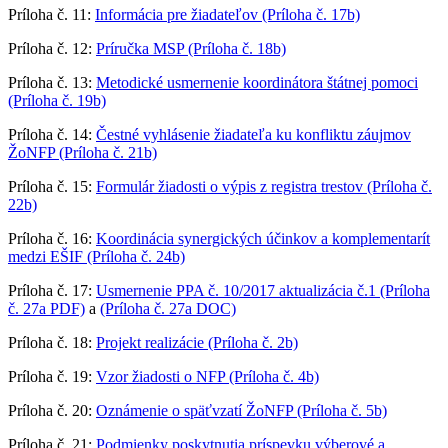
Príloha č. 11:
Informácia pre žiadateľov (Príloha č. 17b)
Príloha č. 12:
Príručka MSP (Príloha č. 18b)
Príloha č. 13:
Metodické usmernenie koordinátora štátnej pomoci
(Príloha č. 19b)
Príloha č. 14:
Čestné vyhlásenie žiadateľa ku konfliktu záujmov
ŽoNFP (Príloha č. 21b)
Príloha č. 15:
Formulár žiadosti o výpis z registra trestov (Príloha č.
22b)
Príloha č. 16:
Koordinácia synergických účinkov a komplementarít
medzi EŠIF (Príloha č. 24b)
Príloha č. 17:
Usmernenie PPA č. 10/2017 aktualizácia č.1 (Príloha
č. 27a PDF)
a
(Príloha č. 27a DOC)
Príloha č. 18:
Projekt realizácie (Príloha č. 2b)
Príloha č. 19:
Vzor žiadosti o NFP (Príloha č. 4b)
Príloha č. 20:
Oznámenie o späťvzatí ŽoNFP (Príloha č. 5b)
Príloha č. 21:
Podmienky poskytnutia príspevku výberové a