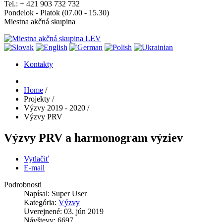
Tel.: + 421 903 732 732
Pondelok - Piatok (07.00 - 15.30)
Miestna akčná skupina
Kontakty
Home
/
Projekty
/
Výzvy 2019 - 2020
/
Výzvy PRV
Výzvy PRV a harmonogram výziev
Vytlačiť
E-mail
Podrobnosti
Napísal:
Super User
Kategória:
Výzvy
Uverejnené: 03. jún 2019
Návštevy: 6697