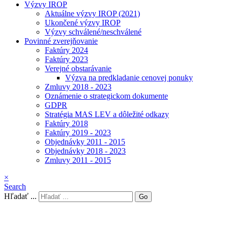
Výzvy IROP
Aktuálne výzvy IROP (2021)
Ukončené výzvy IROP
Výzvy schválené/neschválené
Povinné zverejňovanie
Faktúry 2024
Faktúry 2023
Verejné obstarávanie
Výzva na predkladanie cenovej ponuky
Zmluvy 2018 - 2023
Oznámenie o strategickom dokumente
GDPR
Stratégia MAS LEV a dôležité odkazy
Faktúry 2018
Faktúry 2019 - 2023
Objednávky 2011 - 2015
Objednávky 2018 - 2023
Zmluvy 2011 - 2015
×
Search
Hľadať ...
Go