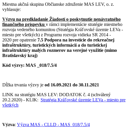
Miestna akčná skupina Občianske združenie MAS LEV, o. z.
vyhlasuje:
Výzvu na predkladanie Žiadostí o poskytnutie nenávratného
finančného príspevku
v rámci implementácie stratégie miestneho
rozvoja vedeného komunitou (Stratégia Kráľovské územie LEVa -
miesto pre všetkých) z Programu rozvoja vidieka SR 2014 -
2020 pre opatrenie
7.5 Podpora na investície do rekreačnej
infraštruktúry, turistických informácií a do turistickej
infraštruktúry malých rozmerov na verejné využitie (mimo
Bratislavský kraj)
Kód výzvy: MAS _018/7.5/4
Dĺžka trvania výzvy je
od 16.09.2021 do 30.11.2021
LINK na stratégiu MAS LEV: DODATOK č. 4 (schválený
20.2.2020) - KLIK:
Stratégia Kráľovské územie LEVa - miesto pre
všetkých
Výzva
:
Výzva MAS - CLLD - MAS_018/7.5/4