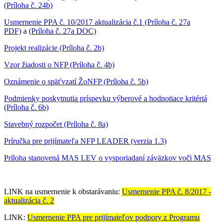
(Príloha č. 24b)
Usmernenie PPA č. 10/2017 aktualizácia č.1 (Príloha č. 27a
PDF)
a
(Príloha č. 27a DOC)
Projekt realizácie (Príloha č. 2b)
Vzor žiadosti o NFP (Príloha č. 4b)
Oznámenie o späťvzatí ŽoNFP (Príloha č. 5b)
Podmienky poskytnutia príspevku výberové a hodnotiace kritériá
(Príloha č. 6b)
Stavebný rozpočet (Príloha č. 8a)
Príručka pre prijímateľa NFP LEADER (verzia 1.3)
Príloha stanovená MAS LEV o vysporiadaní záväzkov voči MAS
LINK na usmernenie k obstarávaniu:
Usmernenie PPA č. 8/2017 -
aktualizácia č. 2
LINK:
Usmernenie PPA pre prijímateľov podpory z Programu