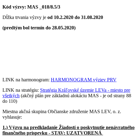
Kód výzvy: MAS _018/8.5/3
Dĺžka trvania výzvy je
od 10.2.2020 do 31.08.2020
(predtým bol termín do 28.05.2020)
LINK na harmonogram:
HARMONOGRAM výziev PRV
LINK na stratégiu:
Stratégia Kráľovské územie LEVa - miesto pre
všetkých
(akčný plán pre základnú alokáciu MAS - je od strany 88
do 110)
Miestna akčná skupina Občianske združenie MAS LEV, o. z.
vyhlasuje:
1.) Výzvu na predkladanie Žiadostí o poskytnutie nenávratného
finančného príspevku - STAV: UZATVORENÁ