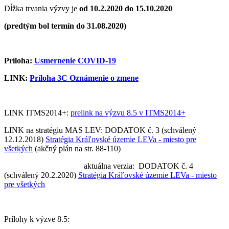
Dĺžka trvania výzvy je
od 10.2.2020 do 15.10.2020
(predtým bol termín do 31.08.2020)
Príloha:
Usmernenie COVID-19
LINK:
Príloha 3C Oznámenie o zmene
LINK ITMS2014+:
prelink na výzvu 8.5 v ITMS2014+
LINK na stratégiu MAS LEV: DODATOK č. 3 (schválený
12.12.2018)
Stratégia Kráľovské územie LEVa - miesto pre
všetkých
(akčný plán na str. 88-110)
aktuálna verzia: DODATOK č. 4
(schválený 20.2.2020)
Stratégia Kráľovské územie LEVa - miesto
pre všetkých
Prílohy k výzve 8.5: