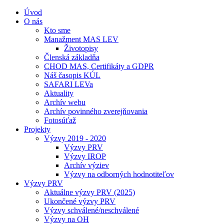
Úvod
O nás
Kto sme
Manažment MAS LEV
Životopisy
Členská základňa
CHOD MAS, Certifikáty a GDPR
Náš časopis KÚL
SAFARI LEVa
Aktuality
Archív webu
Archív povinného zverejňovania
Fotosúťaž
Projekty
Výzvy 2019 - 2020
Výzvy PRV
Výzvy IROP
Archív výziev
Výzvy na odborných hodnotiteľov
Výzvy PRV
Aktuálne výzvy PRV (2025)
Ukončené výzvy PRV
Výzvy schválené/neschválené
Výzvy na OH