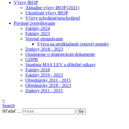
Výzvy IROP
Aktuálne výzvy IROP (2021)
Ukončené výzvy IROP
Výzvy schválené/neschválené
Povinné zverejňovanie
Faktúry 2024
Faktúry 2023
Verejné obstarávanie
Výzva na predkladanie cenovej ponuky
Zmluvy 2018 - 2023
Oznámenie o strategickom dokumente
GDPR
Stratégia MAS LEV a dôležité odkazy
Faktúry 2018
Faktúry 2019 - 2023
Objednávky 2011 - 2015
Objednávky 2018 - 2023
Zmluvy 2011 - 2015
×
Search
Hľadať ...
Go