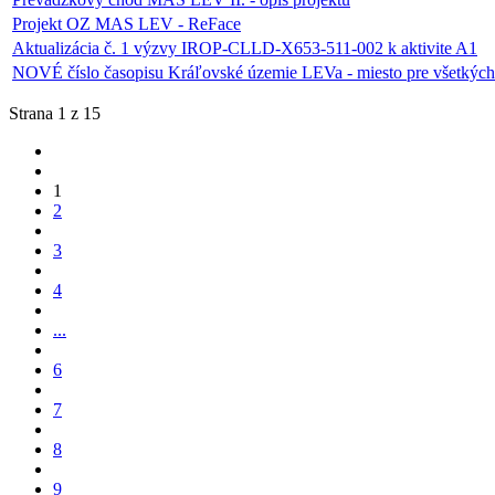
Projekt OZ MAS LEV - ReFace
Aktualizácia č. 1 výzvy IROP-CLLD-X653-511-002 k aktivite A1
NOVÉ číslo časopisu Kráľovské územie LEVa - miesto pre všetkých
Strana 1 z 15
1
2
3
4
...
6
7
8
9