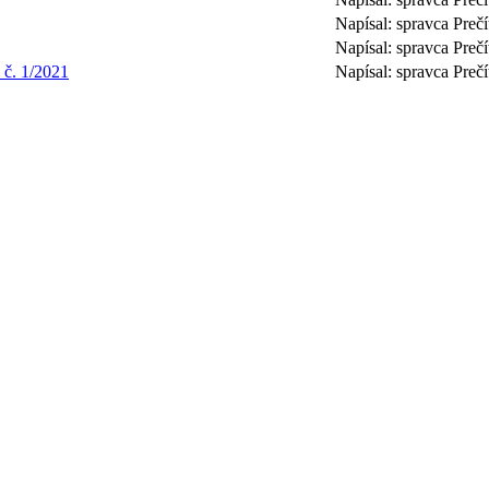
Napísal: spravca
Preč
Napísal: spravca
Preč
 č. 1/2021
Napísal: spravca
Preč