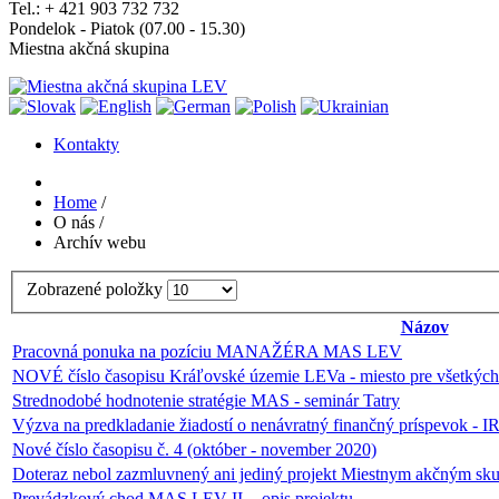
Tel.: + 421 903 732 732
Pondelok - Piatok (07.00 - 15.30)
Miestna akčná skupina
Kontakty
Home
/
O nás
/
Archív webu
Zobrazené položky
Názov
Pracovná ponuka na pozíciu MANAŽÉRA MAS LEV
NOVÉ číslo časopisu Kráľovské územie LEVa - miesto pre všetkých
Strednodobé hodnotenie stratégie MAS - seminár Tatry
Výzva na predkladanie žiadostí o nenávratný finančný príspevok - IR
Nové číslo časopisu č. 4 (október - november 2020)
Doteraz nebol zazmluvnený ani jediný projekt Miestnym akčným sku
Prevádzkový chod MAS LEV II. - opis projektu