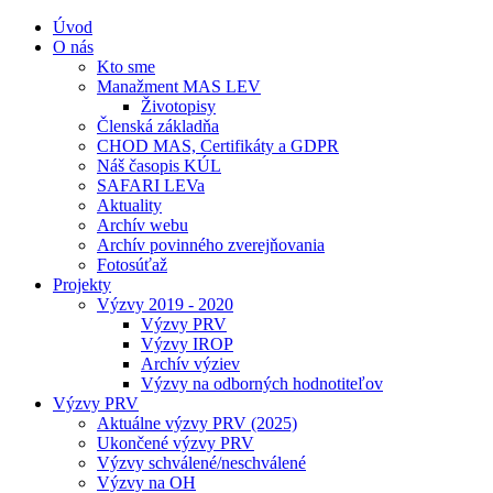
Úvod
O nás
Kto sme
Manažment MAS LEV
Životopisy
Členská základňa
CHOD MAS, Certifikáty a GDPR
Náš časopis KÚL
SAFARI LEVa
Aktuality
Archív webu
Archív povinného zverejňovania
Fotosúťaž
Projekty
Výzvy 2019 - 2020
Výzvy PRV
Výzvy IROP
Archív výziev
Výzvy na odborných hodnotiteľov
Výzvy PRV
Aktuálne výzvy PRV (2025)
Ukončené výzvy PRV
Výzvy schválené/neschválené
Výzvy na OH