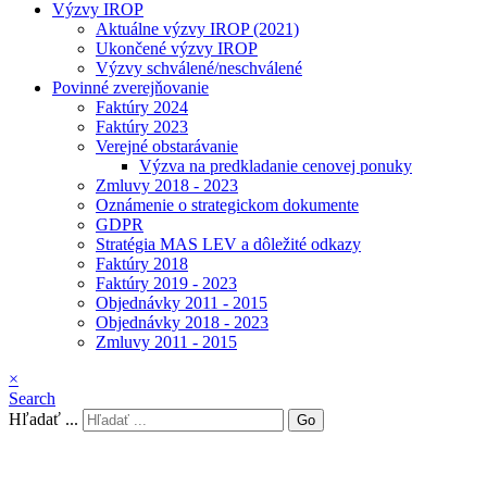
Výzvy IROP
Aktuálne výzvy IROP (2021)
Ukončené výzvy IROP
Výzvy schválené/neschválené
Povinné zverejňovanie
Faktúry 2024
Faktúry 2023
Verejné obstarávanie
Výzva na predkladanie cenovej ponuky
Zmluvy 2018 - 2023
Oznámenie o strategickom dokumente
GDPR
Stratégia MAS LEV a dôležité odkazy
Faktúry 2018
Faktúry 2019 - 2023
Objednávky 2011 - 2015
Objednávky 2018 - 2023
Zmluvy 2011 - 2015
×
Search
Hľadať ...
Go