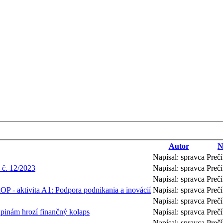
Autor
N
Napísal: spravca
Preč
 č. 12/2023
Napísal: spravca
Prečí
Napísal: spravca
Preč
OP - aktivita A1: Podpora podnikania a inovácií
Napísal: spravca
Preč
Napísal: spravca
Preč
pinám hrozí finančný kolaps
Napísal: spravca
Preč
Napísal: spravca
Preč