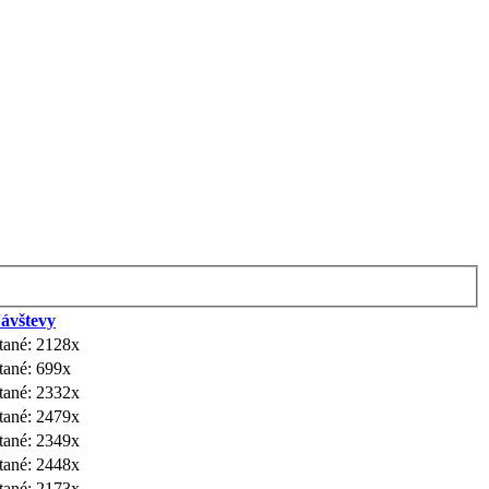
ávštevy
ítané: 2128x
tané: 699x
ítané: 2332x
ítané: 2479x
ítané: 2349x
ítané: 2448x
ítané: 2173x