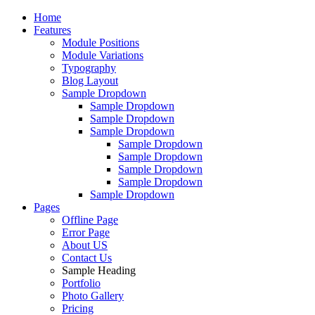
Home
Features
Module Positions
Module Variations
Typography
Blog Layout
Sample Dropdown
Sample Dropdown
Sample Dropdown
Sample Dropdown
Sample Dropdown
Sample Dropdown
Sample Dropdown
Sample Dropdown
Sample Dropdown
Pages
Offline Page
Error Page
About US
Contact Us
Sample Heading
Portfolio
Photo Gallery
Pricing