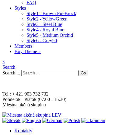
FAQ
Styles
Style1 - Brown FireBrock
Style2 - YellowGreen
Style3 - Steel Blue
Style4 - Royal Blue
Style5 - Medium Orchid
Style6 - Grey20
Members
Buy Theme »
×
Search
Search ...
Go
Tel.: + 421 903 732 732
Pondelok - Piatok (07.00 - 15.30)
Miestna akčná skupina
Kontakty